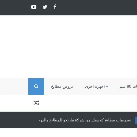
ا
9 سم
≡ اجهزة اخرى
عروض مطابخ
ل
ب
مات مطابخ كلاسيك من شركة مارنكو للمطابخ والدريسنج روم
مطابخ كلاسيك
ح