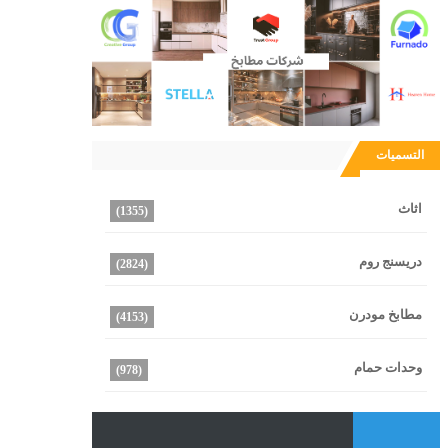
التسميات
اثاث
(1355)
دريسنج روم
(2824)
مطابخ مودرن
(4153)
وحدات حمام
(978)