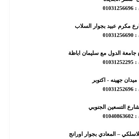
01031
رع مكرم عبيد بجوار السلاب
01031
 جامعة الدول مع سليمان اباظة
01031
ميدان جهينه - اكتوبر
01031
شارع التسعين الجنوبي
01040
لاسلكي – المعادي بجوار اورانج