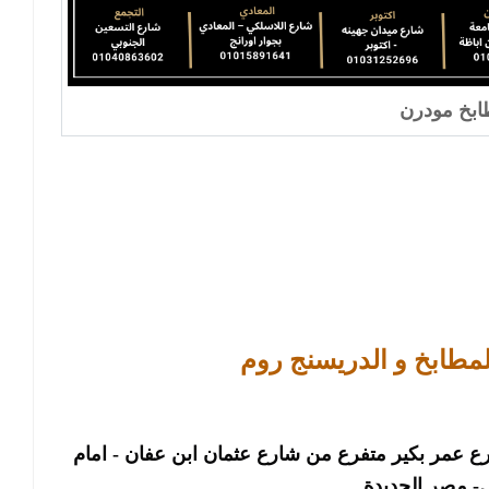
بخ مودرن
لمطابخ و الدريسنج روم
الرئيسى : فرع مصر الجديدة : ٢٢ شارع عمر بكير متفرع من شارع عثمان ابن عفان - امام
 مصر الجديدة