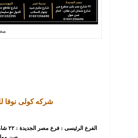
مطا
شركه كولى نوفا ل
الفرع 
صن مول-