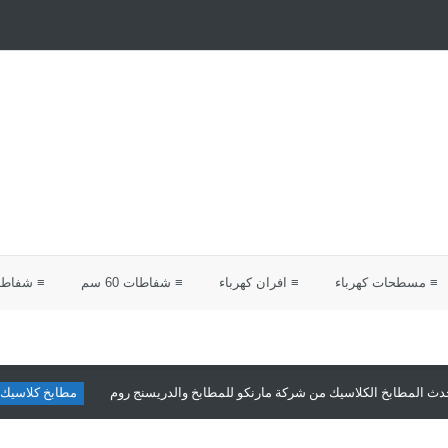
≡ مسطحات كهرباء
≡ افران كهرباء
≡ شفاطات 60 سم
≡ شفاطات 0
ابخ الكلاسيك من شركة مارنكو للمطابخ والدريسنج روم
مطابخ كلاسيك
تصمي