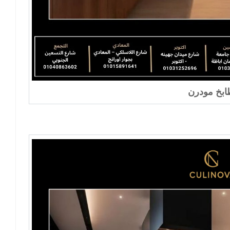
بخ مودرن