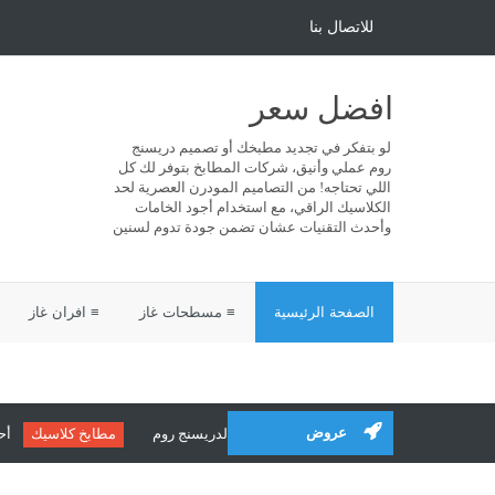
للاتصال بنا
افضل سعر
لو بتفكر في تجديد مطبخك أو تصميم دريسنج
روم عملي وأنيق، شركات المطابخ بتوفر لك كل
اللي تحتاجه! من التصاميم المودرن العصرية لحد
الكلاسيك الراقي، مع استخدام أجود الخامات
وأحدث التقنيات عشان تضمن جودة تدوم لسنين
الصفحة الرئيسية
≡ مسطحات غاز
≡ افران غاز
عروض
 والأناقة من شركة مارنكو للمطابخ والدريسنج روم
مطابخ كلاسيك
أحدث المط