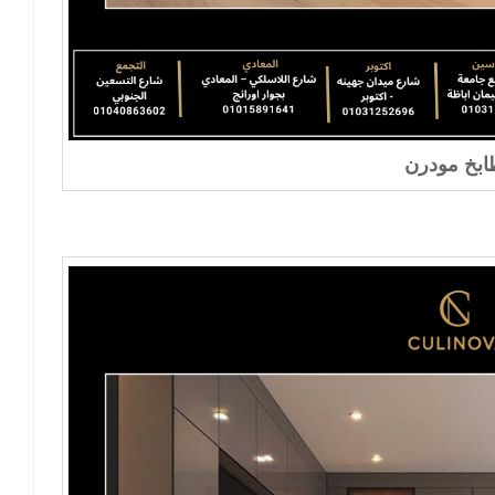
بخ مودرن