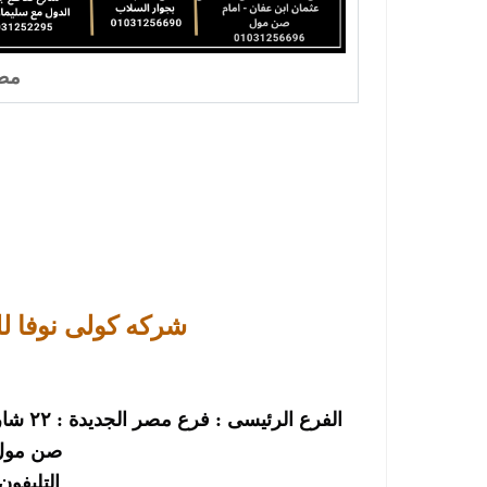
مطا
شركه كولى نوفا ل
الفرع 
صن مول-
التليفون : 256696