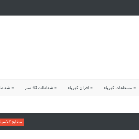
≡ مسطحات كهرباء
≡ افران كهرباء
≡ شفاطات 60 سم
≡ شفاطات 0
مطابخ كلاسيك
دليلك لاختيار مطا