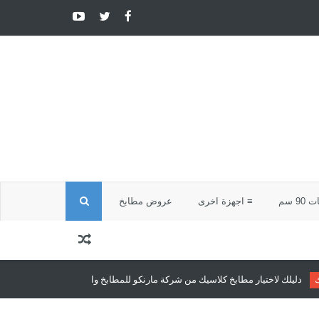
ا
9 سم
≡ اجهزة اخرى
عروض مطابخ
ل
ب
بخ كلاسيك من شركة مارنكو للمطابخ والدريسنج روم
مطابخ كلاسيك
مطابخ كلا
ح