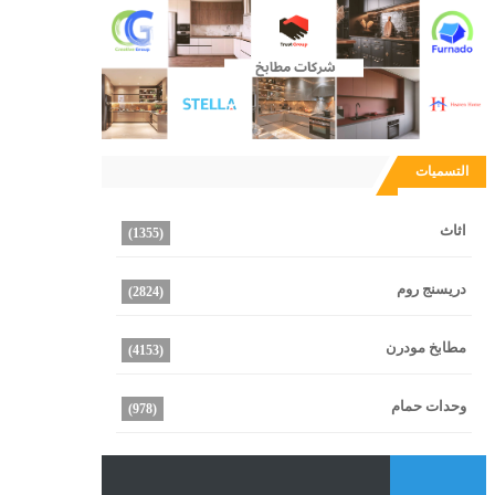
التسميات
اثاث
(1355)
دريسنج روم
(2824)
مطابخ مودرن
(4153)
وحدات حمام
(978)