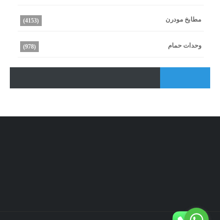
مطابخ مودرن
(4153)
وحدات حمام
(978)