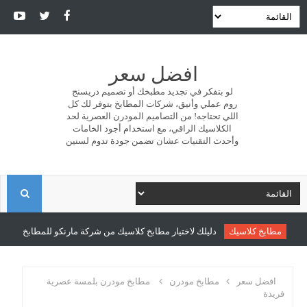
افضل سعر
لو بتفكر في تجديد مطبخك أو تصميم دريسنج
روم عملي وأنيق، شركات المطابخ بتوفر لك كل
اللي تحتاجه! من التصاميم المودرن العصرية لحد
الكلاسيك الراقي، مع استخدام أجود الخامات
وأحدث التقنيات عشان تضمن جودة تدوم لسنين
ا
ل
مطابخ كلاسيك
دليلك لاختيار مطابخ كلاسيك من شركة مارنكو للمطابخ والدريس
ب
افضل سعر
مطابخ مودرن
مطابخ مودرن بلمسة عصرية
فريدة
ح