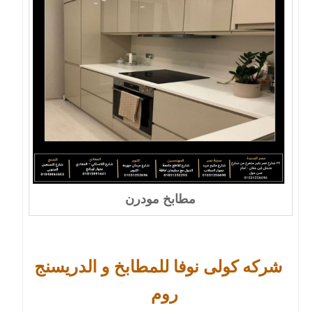
مطابخ مودرن
شركه كولى نوفا للمطابخ و الدريسنج
روم