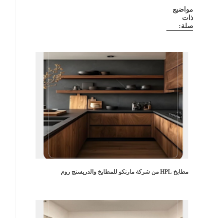
مواضيع
ذات
صلة:
مطابخ HPL من شركة مارنكو للمطابخ والدريسنج روم