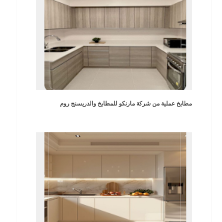
مطابخ عملية من شركة مارنكو للمطابخ والدريسنج روم