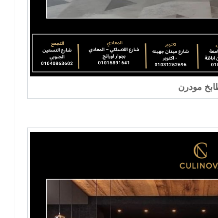
بخ مودرن