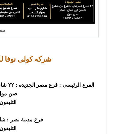
مطا
شركه كولى نوفا ل
الفرع 
صن مول-
التليفون : 256696
فرع مدينة نصر : شا
التليفون : 256690