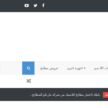
ا
9 سم
≡ اجهزة اخرى
عروض مطابخ
ل
ب
طابخ كلاسيك من شركة مارنكو للمطابخ والدريسنج روم
مطابخ كلاسيك
مطابخ كل
ح