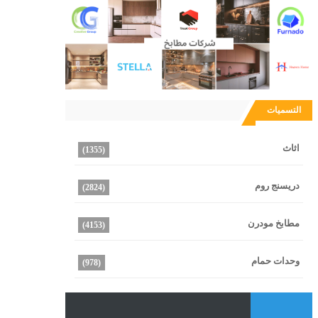
التسميات
اثاث
(1355)
دريسنج روم
(2824)
مطابخ مودرن
(4153)
وحدات حمام
(978)