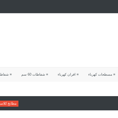
≡ مسطحات كهرباء
≡ افران كهرباء
≡ شفاطات 60 سم
≡ شفاطات 0
مطابخ كلاسيك
دليلك لاختيار م