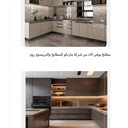
مطابخ يوفي لاك من شركة مارنكو للمطابخ والدريسنج روم