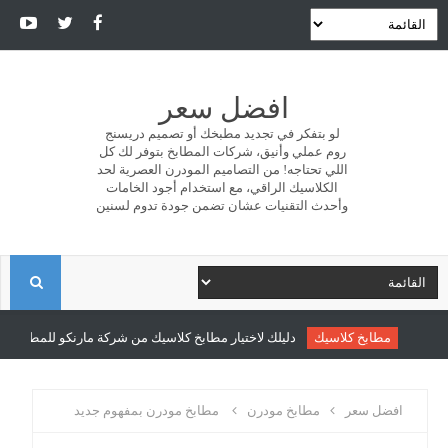
افضل سعر
لو بتفكر في تجديد مطبخك أو تصميم دريسنج
روم عملي وأنيق، شركات المطابخ بتوفر لك كل
اللي تحتاجه! من التصاميم المودرن العصرية لحد
الكلاسيك الراقي، مع استخدام أجود الخامات
وأحدث التقنيات عشان تضمن جودة تدوم لسنين
ا
ل
مطابخ كلاسيك
دليلك لاختيار مطابخ كلاسيك من شركة مارنكو للمطابخ والدر
ب
افضل سعر
مطابخ مودرن
مطابخ مودرن بمفهوم جديد
ح