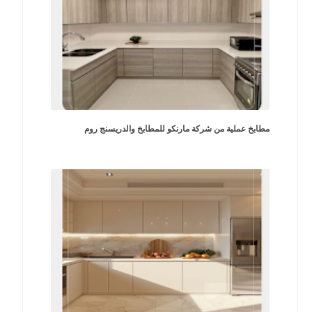
مطابخ عملية من شركة مارنكو للمطابخ والدريسنج روم