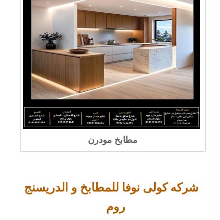
مطابخ مودرن
شركه كولى نوفا للمطابخ و الدريسنج
روم