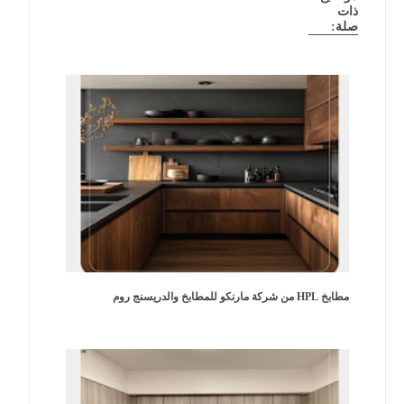
ذات
صلة:
مطابخ HPL من شركة مارنكو للمطابخ والدريسنج روم