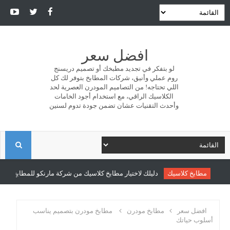
افضل سعر
لو بتفكر في تجديد مطبخك أو تصميم دريسنج
روم عملي وأنيق، شركات المطابخ بتوفر لك كل
اللي تحتاجه! من التصاميم المودرن العصرية لحد
الكلاسيك الراقي، مع استخدام أجود الخامات
وأحدث التقنيات عشان تضمن جودة تدوم لسنين
ا
ل
مطابخ كلاسيك
دليلك لاختيار مطابخ كلاسيك من شركة مارنكو للمطابخ والدري
ب
افضل سعر
مطابخ مودرن
مطابخ مودرن بتصميم يناسب
أسلوب حياتك
ح