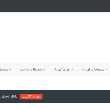
≡ مسطحات كهرباء
≡ افران كهرباء
≡ شفاطات 60 سم
≡ شفاطات 0
مطابخ كلاسيك
دليلك لاختيار مطابخ كلاسيك من ش