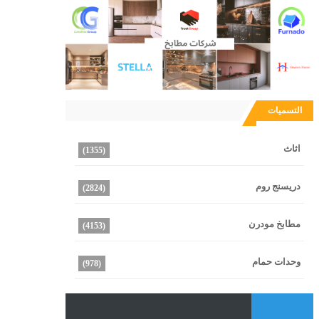
التسميات
اثاث
(1355)
دريسنج روم
(2824)
مطابخ مودرن
(4153)
وحدات حمام
(978)