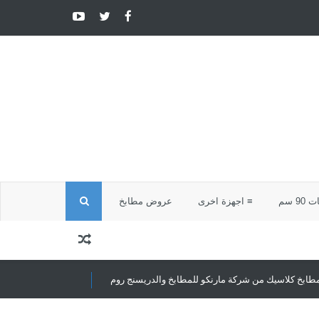
ا
9 سم
≡ اجهزة اخرى
عروض مطابخ
ل
ب
ركة مارنكو للمطابخ والدريسنج روم
مطابخ كلاسيك
مطابخ كلاسيك تجمع بين ا
ح