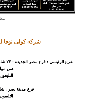
مطا
شركه كولى نوفا ل
الفرع 
صن مول-
التليفون : 256696
فرع مدينة نصر : شا
التليفون : 256690