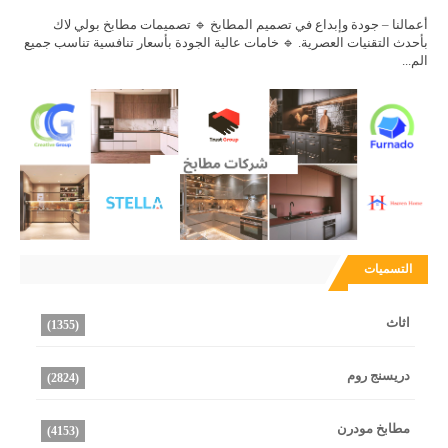
أعمالنا – جودة وإبداع في تصميم المطابخ 🔹 تصميمات مطابخ بولي لاك
بأحدث التقنيات العصرية. 🔹 خامات عالية الجودة بأسعار تنافسية تناسب جميع
الم...
التسميات
اثاث
(1355)
دريسنج روم
(2824)
مطابخ مودرن
(4153)