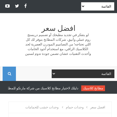
افضل سعر
لو بتفكر في تجديد مطبخك أو تصميم دريسنج
روم عملي وأنيق، شركات المطابخ بتوفر لك كل
اللي تحتاجه! من التصاميم المودرن العصرية لحد
الكلاسيك الراقي، مع استخدام أجود الخامات
وأحدث التقنيات عشان تضمن جودة تدوم لسنين
ا
ل
مطابخ كلاسيك
دليلك لاختيار مطابخ كلاسيك من شركة مارنكو للمطابخ والدر
ب
افضل سعر
وحدات حمام
وحدات خشب للحمامات
ح