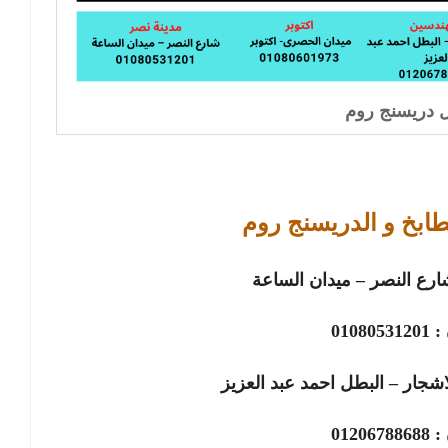
دريسنج روم
طابخ و الدريسنج روم
ارع النصر – ميدان الساعة
 :
01080531201
شجار – البطل احمد عبد العزيز
 :
01206788688