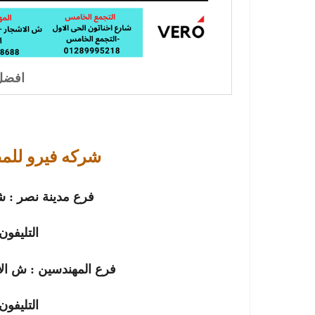
افضل 
شركه فيرو للم
فرع مدينة نصر :
ش
التليفون
فرع
المهندسين
:
ش الا
التليفون