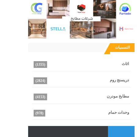
التسميات
اثاث
(1355)
دريسنج روم
(2824)
مطابخ مودرن
(4153)
وحدات حمام
(978)