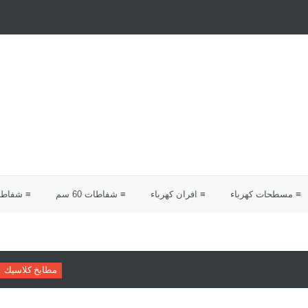
≡ مسطحات كهرباء
≡ افران كهرباء
≡ شفاطات 60 سم
≡ شفاطات 0
مطابخ كلاسيك
دليلك لاختيار مطابخ