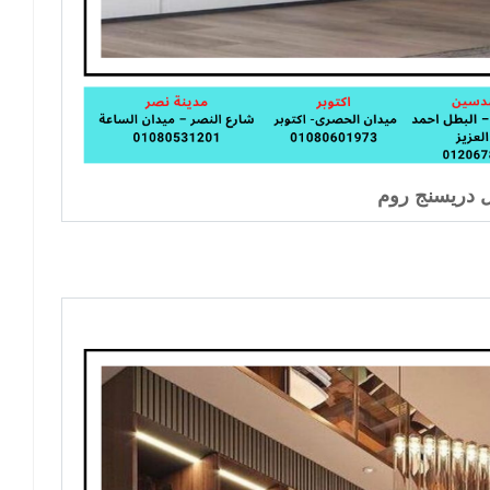
دريسنج روم