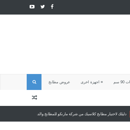
ا
9 سم
≡ اجهزة اخرى
عروض مطابخ
ل
ب
 كلاسيك من شركة مارنكو للمطابخ والدريسنج روم
مطابخ كلاسيك
مطابخ كلاسي
ح