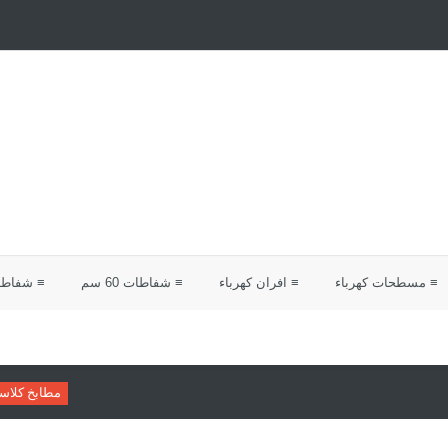
≡ مسطحات كهرباء
≡ افران كهرباء
≡ شفاطات 60 سم
≡ شفاطات 0
مطابخ كلاسيك
دليلك لاختيار مط