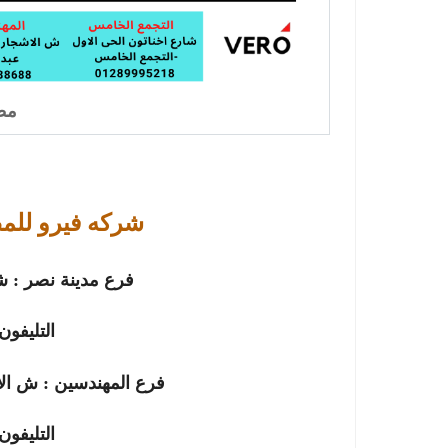
مطا
شركه فيرو للم
فرع مدينة نصر :
ش
التليفون
فرع
المهندسين
:
ش الا
التليفون