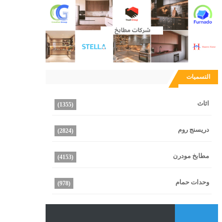
التسميات
اثاث
(1355)
دريسنج روم
(2824)
مطابخ مودرن
(4153)
وحدات حمام
(978)