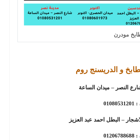
بخ مودرن
طابخ و الدريسنج روم
ارع النصر – ميدان الساعة
 :
01080531201
شجار – البطل احمد عبد العزيز
 :
01206788688