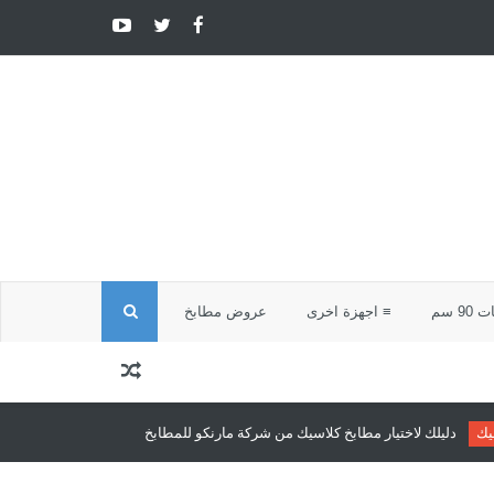
ا
9 سم
≡ اجهزة اخرى
عروض مطابخ
ل
ب
ابخ كلاسيك من شركة مارنكو للمطابخ والدريسنج روم
مطابخ كلاسيك
مطابخ كل
ح