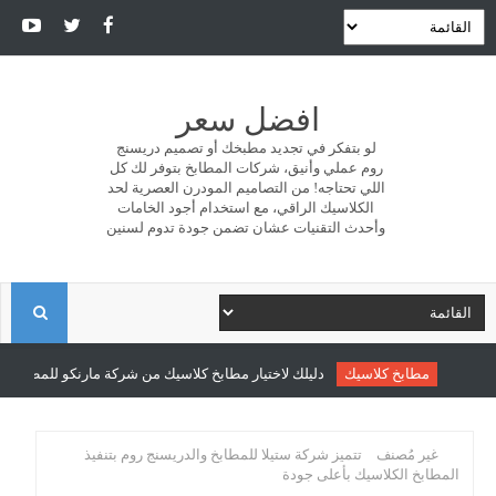
افضل سعر
لو بتفكر في تجديد مطبخك أو تصميم دريسنج
روم عملي وأنيق، شركات المطابخ بتوفر لك كل
اللي تحتاجه! من التصاميم المودرن العصرية لحد
الكلاسيك الراقي، مع استخدام أجود الخامات
وأحدث التقنيات عشان تضمن جودة تدوم لسنين
ا
ل
مطابخ كلاسيك
دليلك لاختيار مطابخ كلاسيك من شركة مارنكو للمطابخ والد
ب
غير مُصنف
تتميز شركة ستيلا للمطابخ والدريسنج روم بتنفيذ
المطابخ الكلاسيك بأعلى جودة
ح