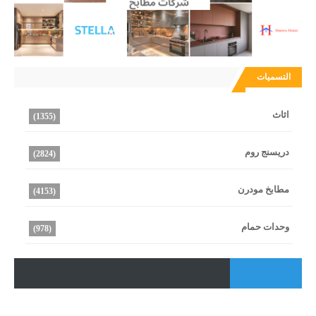
التسميات
اثاث
(1355)
دريسنج روم
(2824)
مطابخ مودرن
(4153)
وحدات حمام
(978)