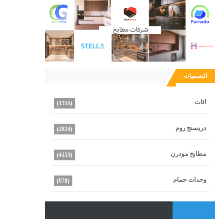
التسميات
اثاث
(1355)
دريسنج روم
(2824)
مطابخ مودرن
(4153)
وحدات حمام
(978)