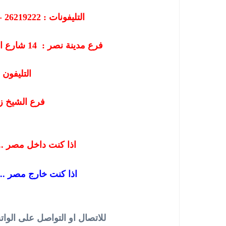
التليفونات : 26219222 - 01207565655 - 01013843894
فرع مدينة نصر :
14
شارع ال
التليفون : 60597
فرع الشيخ زايد : 6
اذا كنت داخل مصر .. اضغط هنا للاتصال المباشر بنا
اذا كنت خارج مصر .. 
للاتصال او التواصل على الواتساب .. فرع مصر الجديدة .. اضغط هنا