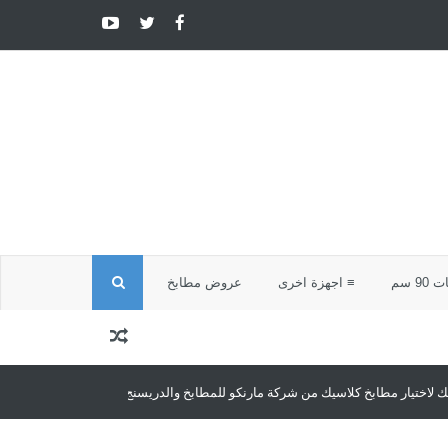
ا
9 سم
≡ اجهزة اخرى
عروض مطابخ
ل
ب
ك من شركة مارنكو للمطابخ والدريسنج روم
مطابخ كلاسيك
مطابخ كلاسيك تجمع 
ح