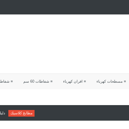
≡ مسطحات كهرباء
≡ افران كهرباء
≡ شفاطات 60 سم
≡ شفاطات 0
مطابخ كلاسيك
دليلك لاختيار مطابخ كلاسي