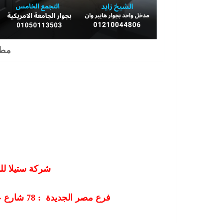
مطا
شركة ستيلا لل
فرع مصر الجديدة :
78
شارع ع