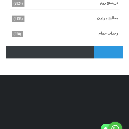
دريسنج روم
(2824)
مطابخ مودرن
(4153)
وحدات حمام
(978)