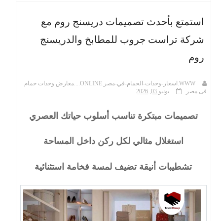
استمتع بأحدث تصميمات دريسنج روم مع
ث
شركة تراست جروب للمطابخ والدريسنج
روم
WWW.اسعار-وحدات-الحمام-في-مصر.ONLINE....معارض وحدات حمام
فى مصر
يونيو 03, 2026
تصميمات مبتكرة تناسب أسلوب حياتك العصري
استغلال مثالي لكل ركن داخل المساحة
تشطيبات أنيقة تضيف لمسة فخامة استثنائية