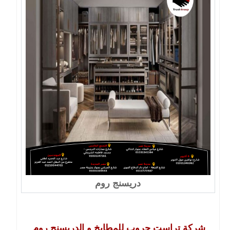
دريسنج روم
شركة تراست جروب للمطابخ و الدريسنج روم