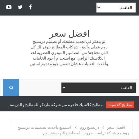
افضل سعر
لو بتفكر في تجديد مطبخك أو تصميم دريسنج
روم عملي وأنيق، شركات المطابخ بتوفر لك كل
اللي تحتاجه! من التصاميم المودرن العصرية لحد
الكلاسيك الراقي، مع استخدام أجود الخامات
وأحدث التقنيات عشان تضمن جودة تدوم لسنين
ا
ل
مطابخ كلاسيك
مطابخ كلاسيك فاخرة من شركة مارنكو للمطابخ والدريسنج روم
ب
افضل سعر
دريسنج روم
استمتع بأحدث تصميمات دريسنج
روم مع شركة تراست جروب للمطابخ والدريسنج روم
ح