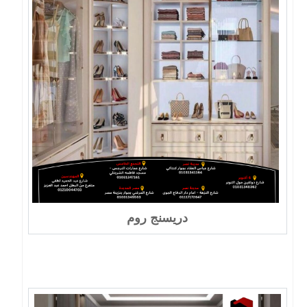
دريسنج روم