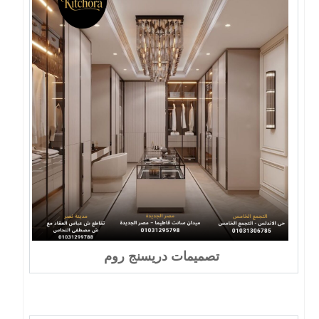
تصميمات دريسنج روم