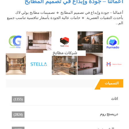
أعمالنا – جودة وإبداع في تصميم المطابخ
أعمالنا – جودة وإبداع في تصميم المطابخ 🔹 تصميمات مطابخ بولي لاك
بأحدث التقنيات العصرية. 🔹 خامات عالية الجودة بأسعار تنافسية تناسب جميع
الم...
التسميات
اثاث
(1355)
دريسنج روم
(2824)