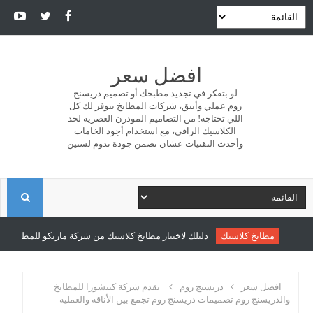
افضل سعر
لو بتفكر في تجديد مطبخك أو تصميم دريسنج
روم عملي وأنيق، شركات المطابخ بتوفر لك كل
اللي تحتاجه! من التصاميم المودرن العصرية لحد
الكلاسيك الراقي، مع استخدام أجود الخامات
وأحدث التقنيات عشان تضمن جودة تدوم لسنين
ا
ل
مطابخ كلاسيك
دليلك لاختيار مطابخ كلاسيك من شركة مارنكو للمطابخ والدر
ب
افضل سعر
دريسنج روم
تقدم شركة كيتشورا للمطابخ
والدريسنج روم تصميمات دريسنج روم تجمع بين الأناقة والعملية
ح