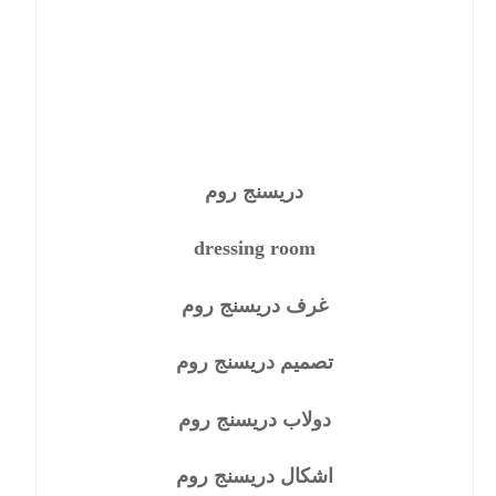
دريسنج روم
dressing room
غرف دريسنج روم
تصميم دريسنج روم
دولاب دريسنج روم
اشكال دريسنج روم