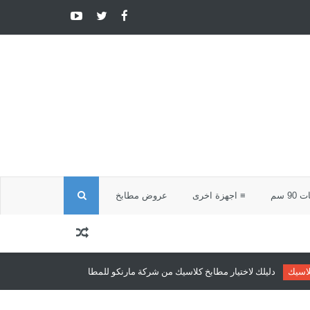
ا
9 سم
≡ اجهزة اخرى
عروض مطابخ
ل
ب
ار مطابخ كلاسيك من شركة مارنكو للمطابخ والدريسنج روم
مطابخ كلاسيك
مطا
ح