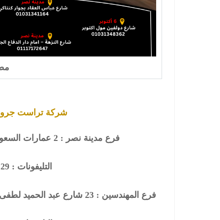
مطا
شركة تراست جروب 
فرع مدينة نصر : 2 عمارات السعودية – شارع النزهة – امام دار الدفاع الجوى
التليفونات : 26901129 - 01117172647
فرع المهندسين : 23 شارع عبد الحميد لطفى – متفرع من البطل احمد عبد العزيز – امام بنك CIB