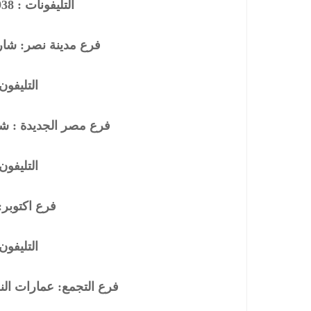
التليفونات : 33368938 – 01210044703
فرع مدينة نصر: شارع
التليفون : 341164
فرع مصر الجديدة : شا
التليفون : 345563
فرع اكتوبر:
التليفون : 348362
فرع التجمع: عمارات ا