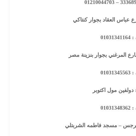
 عباس العقاد بجوار كنتاكي
01031
رع المرغني بجوار بنزينة مصر
01031
 دولفين مول اكتوبر
01031
لنرجس – مسجد فاطمه الشربتلي