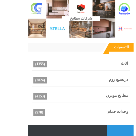
التسميات
اثاث
(1355)
دريسنج روم
(2824)
مطابخ مودرن
(4153)
وحدات حمام
(978)