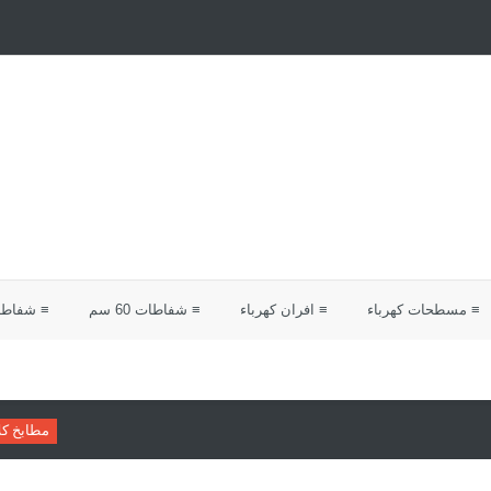
≡ مسطحات كهرباء
≡ افران كهرباء
≡ شفاطات 60 سم
≡ شفاطات 0
مطابخ كلاسيك
دليلك لاختي