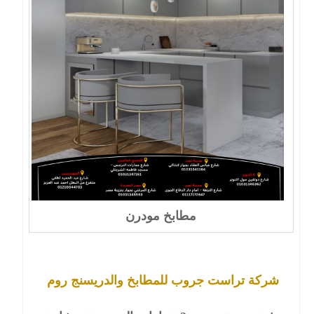
مطابخ مودرن
شركة تراست جروب للمطابخ والدريسنج روم