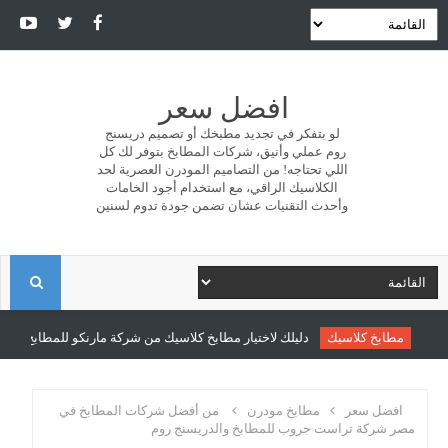
افضل سعر
لو بتفكر في تجديد مطبخك أو تصميم دريسنج
روم عملي وأنيق، شركات المطابخ بتوفر لك كل
اللي تحتاجه! من التصاميم المودرن العصرية لحد
الكلاسيك الراقي، مع استخدام أجود الخامات
وأحدث التقنيات عشان تضمن جودة تدوم لسنين
ا
ل
مطابخ كلاسيك
دليلك لاختيار مطابخ كلاسيك من شركة مارنكو للمطابخ والدري
ب
افضل سعر
مطابخ مودرن
من أفضل شركات المطابخ في
مصر شركة تراست جروب للمطابخ والدريسنج روم
ح