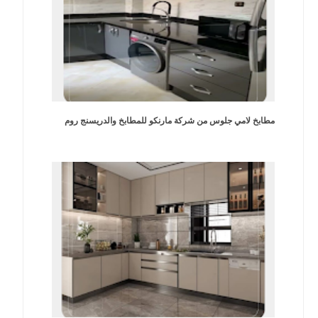
مطابخ لامي جلوس من شركة مارنكو للمطابخ والدريسنج روم