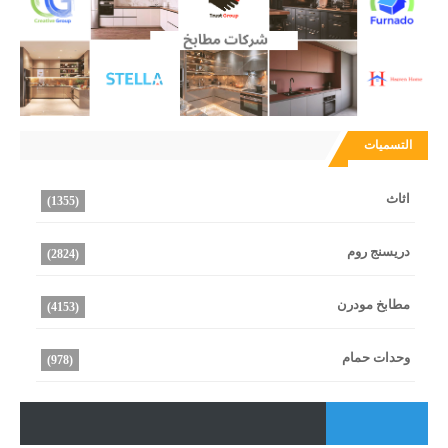
التسميات
اثاث
(1355)
دريسنج روم
(2824)
مطابخ مودرن
(4153)
وحدات حمام
(978)