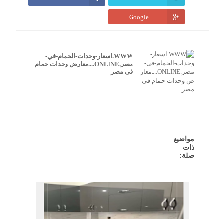
Google
WWW.اسعار-وحدات-الحمام-في-
مصر.ONLINE....معارض وحدات حمام
فى مصر
مواضيع
ذات
صلة: