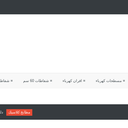
≡ مسطحات كهرباء
≡ افران كهرباء
≡ شفاطات 60 سم
≡ شفاطات 0
مطابخ كلاسيك
دليلك لاختيار مطابخ كل