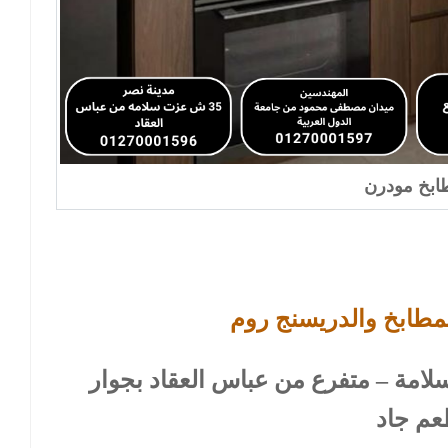
بخ مودرن
مطابخ والدريسنج روم 
: 35 ش عزت سلامة – متفرع من عباس العقاد بجوار
م جاد