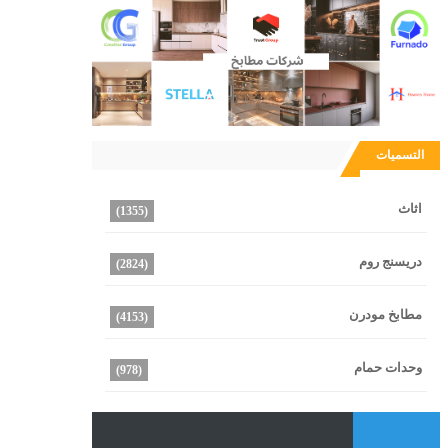
التسميات
اثاث
(1355)
دريسنج روم
(2824)
مطابخ مودرن
(4153)
وحدات حمام
(978)